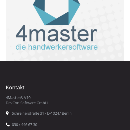
Kontakt
4Master® V10
DevCon Software GmbH
Schreinerstraße 31 - D-10247 Berlin
030 / 446 67 30