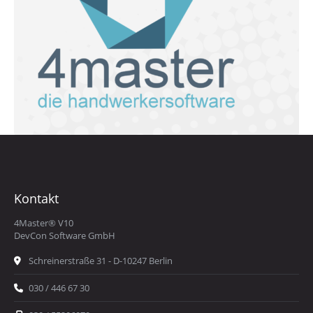
Kontakt
4Master® V10
DevCon Software GmbH
Schreinerstraße 31 - D-10247 Berlin
030 / 446 67 30