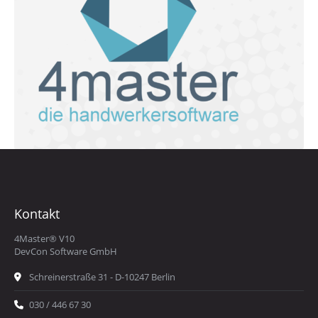
Kontakt
4Master® V10
DevCon Software GmbH
Schreinerstraße 31 - D-10247 Berlin
030 / 446 67 30