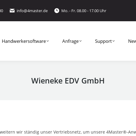
30
info@4master.de
Mo. - Fr. 08.00 - 17.00 Uhr
werkersoftware
Anfrage
Support
News
Handwerkersoftware
Anfrage
Support
Ne
Wieneke EDV GmbH