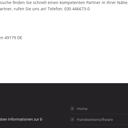
en
49179
DE
Home
gsten Informationen zur E-
Handwerkersoftware