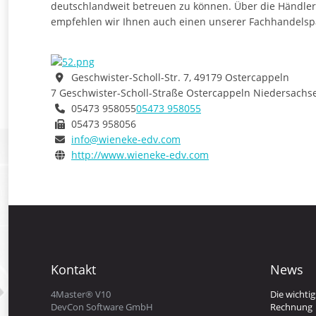
Geschwister-Scholl-Str. 7, 49179 Ostercappeln
7 Geschwister-Scholl-Straße
Ostercappeln
Niedersachs
05473 958055
05473 958055
05473 958056
info@wieneke-edv.com
http://www.wieneke-edv.com
Kontakt
News
4Master® V10
Die wichti
DevCon Software GmbH
Rechnung