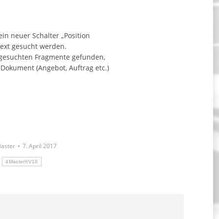
in neuer Schalter „Position
text gesucht werden.
e gesuchten Fragmente gefunden,
Dokument (Angebot, Auftrag etc.)
aster
7. April 2017
4Master®V10