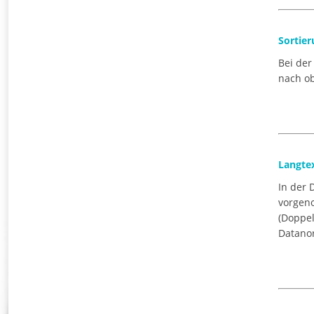
Sortier
Bei der
nach ob
Langte
In der 
vorgeno
(Doppel
Datanor