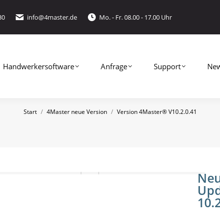
werkersoftware
Anfrage
Support
News
30
info@4master.de
Mo. - Fr. 08.00 - 17.00 Uhr
Handwerkersoftware
Anfrage
Support
Ne
Start
4Master neue Version
Version 4Master® V10.2.0.41
Sie befinden sich hier:
Neu
Upd
10.2