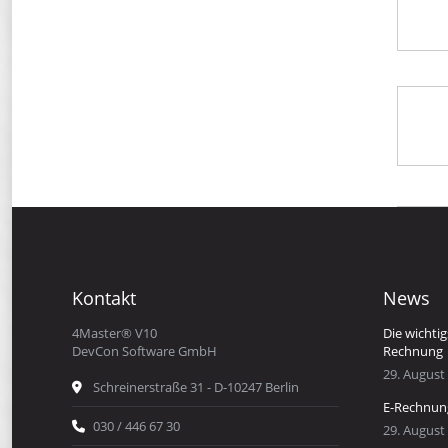
Kontakt
News
4Master® V10
Die wichti
DevCon Software GmbH
Rechnung
29. August
Schreinerstraße 31 - D-10247 Berlin
E-Rechnun
030 / 446 67 30
29. August