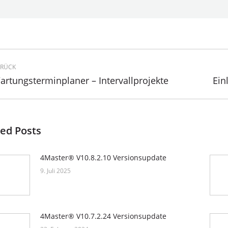
mentarnavigation
RÜCK
rheriger
artungsterminplaner – Intervallprojekte
Näch
Ein
itrag:
Beit
ed Posts
4Master® V10.8.2.10 Versionsupdate
9. Juli 2025
4Master® V10.7.2.24 Versionsupdate