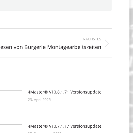
NÄCHSTES
ster
lesen von Bürgerle Montagearbeitszeiten
rag:
4Master® V10.8.1.71 Versionsupdate
23. April 2025
4Master® V10.7.1.17 Versionsupdate