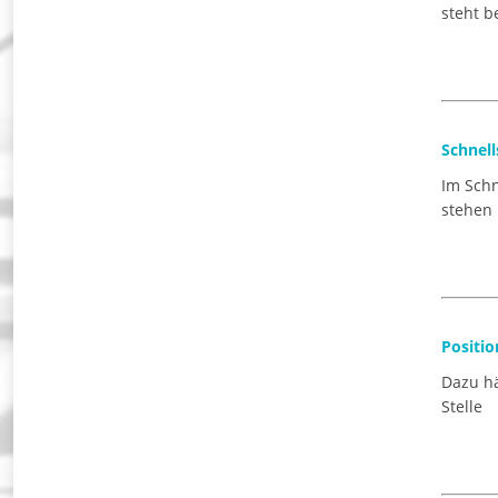
steht b
Schnell
Im Schn
stehen 
Positi
Dazu hä
Stelle